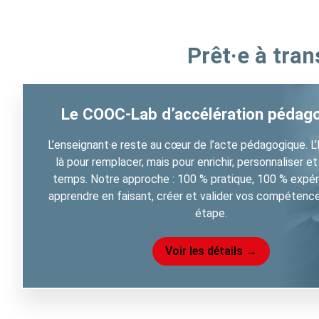
é
d
Prêt·e à tra
a
g
o
g
Le COOC-Lab d’accélération pédag
i
q
L’enseignant·e reste au cœur de l’acte pédagogique. L’
u
là pour remplacer, mais pour enrichir, personnaliser et
e
temps. Notre approche : 100 % pratique, 100 % expéri
(
apprendre en faisant, créer et valider vos compétenc
4
étape.
)
Voir les détails →
P
r
é
s