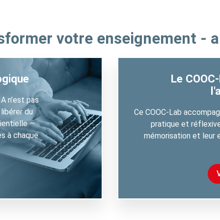
nsformer votre enseignement - 
ogique
Le COOC-L
l
IA n’est pas
 libérer du
Ce COOC-Lab accompagne
entielle —
pratique et réflexive
es à chaque
mémorisation et leur e