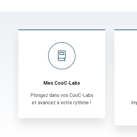
e
n
t
a
t
Mes CooC-Labs
i
o
n
d
u
C
Mes CooC-Labs
O
O
Plongez dans vos CooC-Labs
C
et avancez à votre rythme !
im
-
L
a
b
d