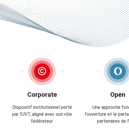
-
L
a
b
d
’
a
c
c
é
l
é
r
Corporate
Open
a
t
Dispositif institutionnel porté
Une approche fon
i
par l'UVT, aligné avec son rôle
l'ouverture et le part
o
fédérateur.
partenaires de l
n
p