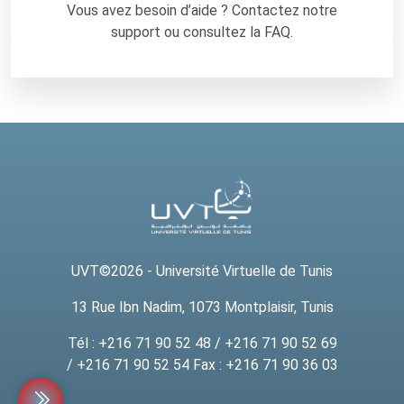
Vous avez besoin d’aide ? Contactez notre
C
support ou consultez la FAQ.
O
O
C
-
L
Last modified: Friday, 13 February 2026, 2:57 PM
a
b
s
L
e
UVT
©2
026 - Université Virtuelle de Tunis
s
13 Rue Ibn Nadim, 1073 Montplaisir, Tunis
C
O
Tél : +216 71 90 52 48 / +216 71 90 52 69
O
/ +216 71 90 52 54 Fax : +216 71 90 36 03
C
-