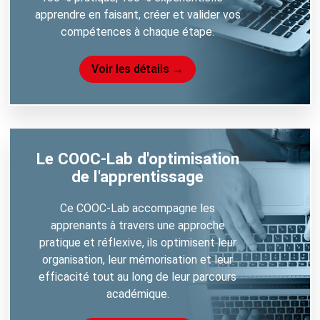
apprendre en faisant, créer et valider vos
u
compétences à chaque étape.
e
Voir les détails →
L
e
C
O
O
Le COOC-Lab d'optimisation
C
-
de l'apprentissage
L
Ce COOC-Lab accompagne les
a
apprenants à travers une approche
b
pratique et réflexive, ils optimisent leur
d
organisation, leur mémorisation et leur
’
efficacité tout au long de leur parcours
o
académique.
p
t