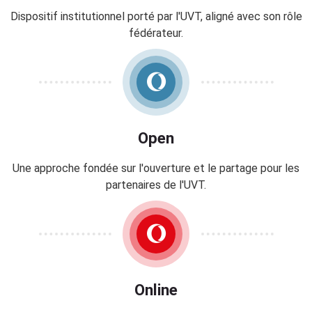
g
Dispositif institutionnel porté par l'UVT, aligné avec son rôle
o
fédérateur.
g
i
q
u
e
(
Open
4
)
Une approche fondée sur l'ouverture et le partage pour les
partenaires de l'UVT.
P
r
é
s
e
n
Online
t