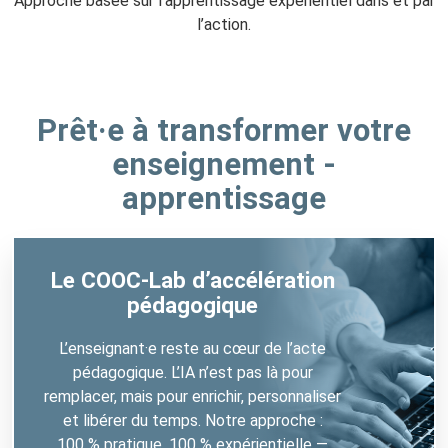
Approche basée sur l’apprentissage expérientiel dans et par
c
l’action.
é
l
é
r
Prêt·e à transformer votre
a
enseignement -
t
i
apprentissage
o
n
p
Le COOC-Lab d’accélération
é
d
pédagogique
a
L’enseignant·e reste au cœur de l’acte
g
pédagogique. L’IA n’est pas là pour
o
remplacer, mais pour enrichir, personnaliser
g
et libérer du temps. Notre approche :
i
100 % pratique, 100 % expérientielle —
q