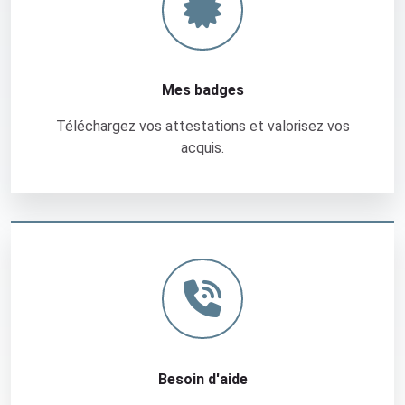
I
A
(
1
Mes badges
)
Téléchargez vos attestations et valorisez vos
P
acquis.
r
é
s
e
Besoin d'aide
n
t
a
t
i
o
n
Besoin d'aide