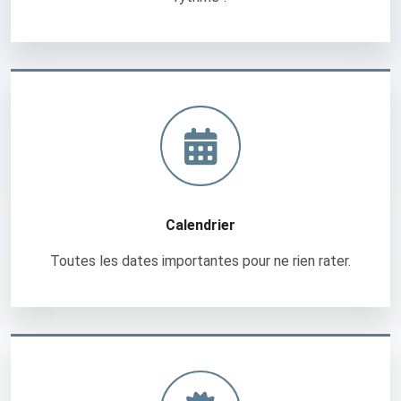
t
i
s
Calendrier
s
a
g
e
à
l
'
Calendrier
a
i
Toutes les dates importantes pour ne rien rater.
d
e
d
e
Mes badges
l
'