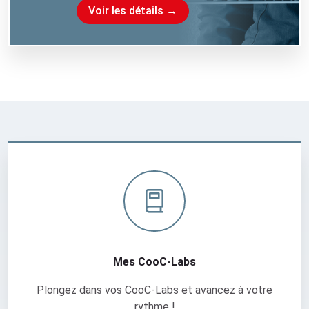
i
Voir les détails →
m
i
s
a
t
i
o
n
Mes CooC-Labs
d
e
l
’
a
p
p
Mes CooC-Labs
r
e
Plongez dans vos CooC-Labs et avancez à votre
n
rythme !