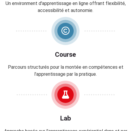
a
Un environment d'apprentissage en ligne offrant flexibilité,
t
accessibilité et autonomie.
i
o
n
d
u
C
Course
O
O
Parcours structurés pour la montée en compétences et
C
l’apprentissage par la pratique.
-
L
a
b
d
’
Lab
a
c