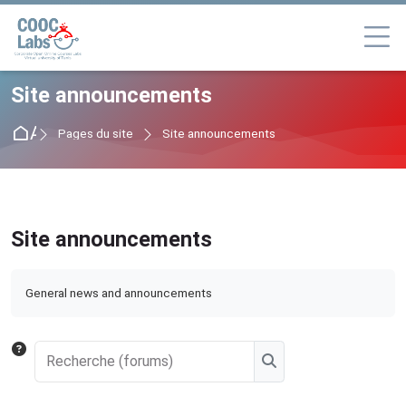
Passer à la navigation
Passer au formulaire de connexion
Passer au contenu principal
Passer au pied de page
Site announcements
Accueil
Pages du site
Site announcements
Site announcements
Conditions d’achèvement
General news and announcements
Recherche (forums)
Recherche (forums)