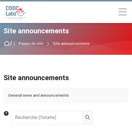
Passer à la navigation
Passer au formulaire de connexion
Passer au contenu principal
Passer au pied de page
Site announcements
Accueil
Pages du site
Site announcements
Site announcements
Conditions d’achèvement
General news and announcements
Recherche (forums)
Recherche (forums)