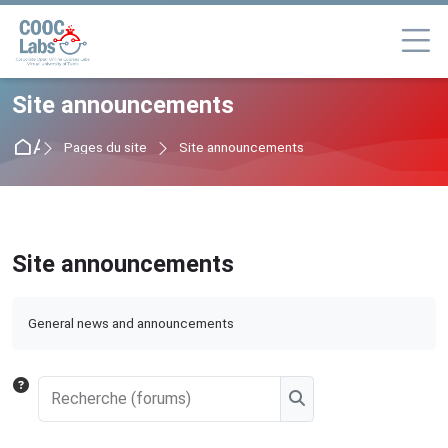
Passer à la navigation
Passer au formulaire de connexion
Passer au contenu principal
Passer au pied de page
Site announcements
Accueil
Pages du site
Site announcements
Site announcements
Conditions d’achèvement
General news and announcements
Recherche (forums)
Recherche (forums)