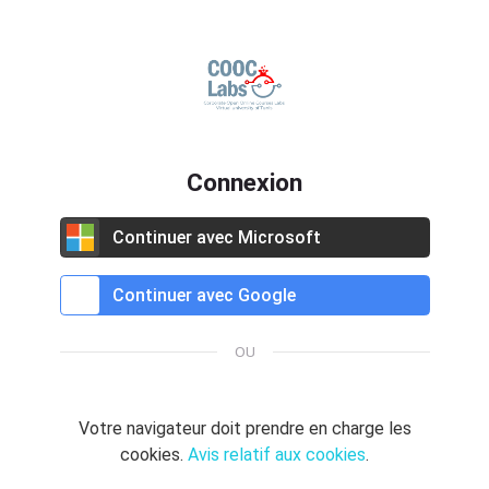
Passer à la navigation
Passer au formulaire de connex
Passer au contenu principal
Passer au pied de page
Connexion
Se connecter au moyen du compte :
Continuer avec Microsoft
Continuer avec Google
OU
Votre navigateur doit prendre en charge les
cookies.
Avis relatif aux cookies
.