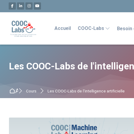
Passer à la navigation
Passer au formulaire de recherche
Passer au formulaire de connexion
Passer au contenu principal
Passer au pied de page
Accueil
COOC-Labs
Besoin 
Les COOC-Labs de l'intelligenc
Accueil
Cours
Les COOC-Labs de l'intelligence artificielle