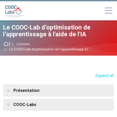
Skip to navigation
Skip to login form
Skip to main content
Skip to footer
Le COOC-Lab d’optimisation de
l’apprentissage à l'aide de l'IA
Home
Courses
Le COOC-Lab d’optimisation de l’apprentissage à l'...
Expand all
Présentation
COOC-Labs